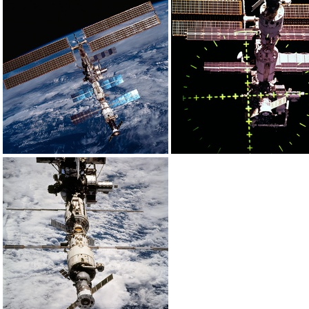
sts102-712-005
sts102-714-078
sts105-707-022
sts105-707-055