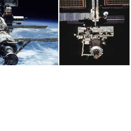
sts104-332-027
sts105-707-019
11-373-001
sts111-708-057