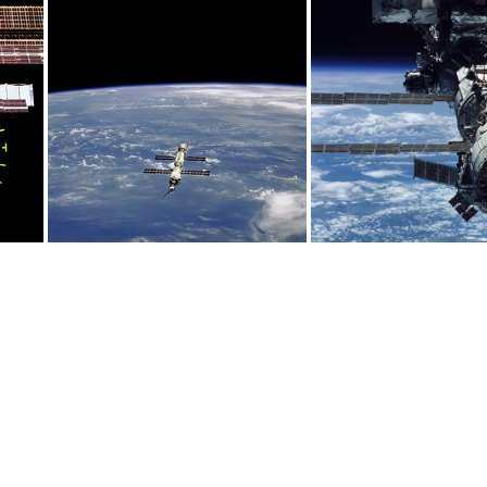
sts104-332-026
sts106-707-008
sts1