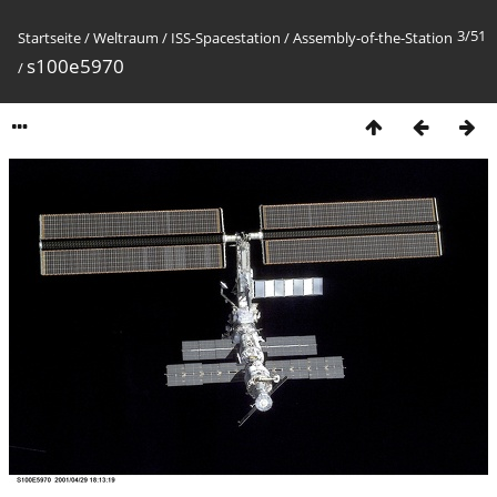
3/51
Startseite
/
Weltraum
/
ISS-Spacestation
/
Assembly-of-the-Station
s100e5970
/