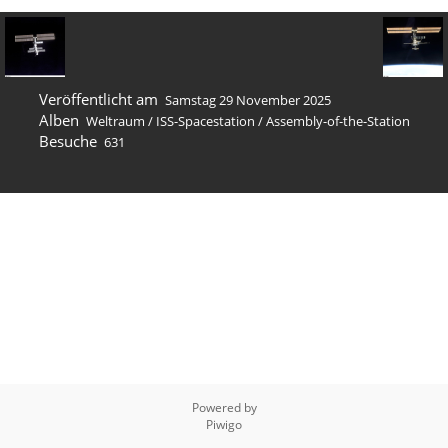
Veröffentlicht am
Samstag 29 November 2025
Alben
Weltraum
/
ISS-Spacestation
/
Assembly-of-the-Station
Besuche
631
Powered by
Piwigo