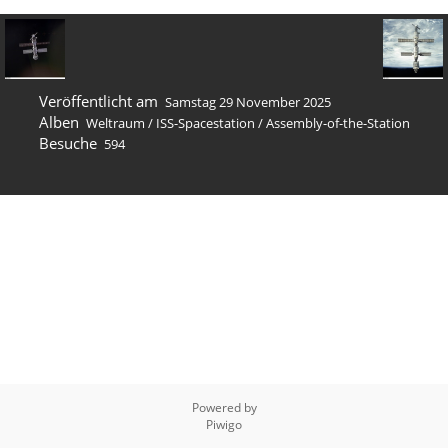
Veröffentlicht am
Samstag 29 November 2025
Alben
Weltraum
/
ISS-Spacestation
/
Assembly-of-the-Station
Besuche
594
Powered by
Piwigo