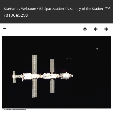
7/51
Startseite
/
Weltraum
/
ISS-Spacestation
/
Assembly-of-the-Station
s106e5299
/